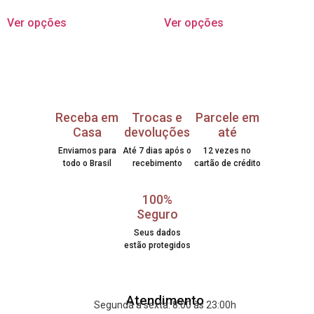
Ver opções
Ver opções
Receba em
Trocas e
Parcele em
Casa
devoluções
até
Enviamos para
Até 7 dias após o
12 vezes no
todo o Brasil
recebimento
cartão de crédito
100%
Seguro
Seus dados
estão protegidos
Atendimento
Segunda a sexta: 8:00 às 23:00h