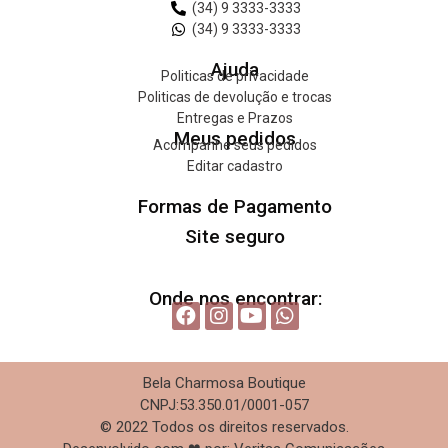
(34) 9 3333-3333
(34) 9 3333-3333
Ajuda
Politicas de privacidade
Politicas de devolução e trocas
Entregas e Prazos
Meus pedidos
Acompanhe seus pedidos
Editar cadastro
Formas de Pagamento
Site seguro
Onde nos encontrar:
Bela Charmosa Boutique
CNPJ:53.350.01/0001-057
© 2022 Todos os direitos reservados.