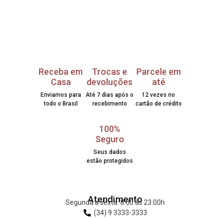
Receba em
Trocas e
Parcele em
Casa
devoluções
até
Enviamos para
Até 7 dias após o
12 vezes no
todo o Brasil
recebimento
cartão de crédito
100%
Seguro
Seus dados
estão protegidos
Atendimento
Segunda a sexta: 8:00 às 23:00h
(34) 9 3333-3333