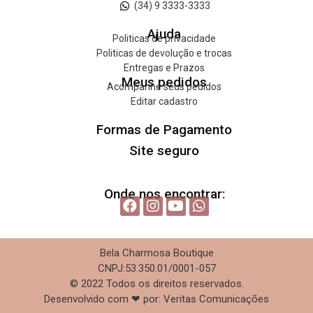
(34) 9 3333-3333
Ajuda
Politicas de privacidade
Politicas de devolução e trocas
Entregas e Prazos
Meus pedidos
Acompanhe seus pedidos
Editar cadastro
Formas de Pagamento
Site seguro
Onde nos encontrar:
Bela Charmosa Boutique
CNPJ:53.350.01/0001-057
© 2022 Todos os direitos reservados.
Desenvolvido com ❤ por: Veritas Comunicações