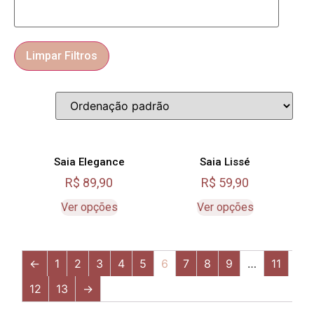
Limpar Filtros
Saia Elegance
Saia Lissé
R$
89,90
R$
59,90
Ver opções
Ver opções
←
1
2
3
4
5
6
7
8
9
…
11
12
13
→